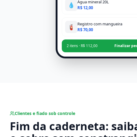
Água mineral 20L
💧
R$ 12,00
Registro com mangueira
🧯
R$ 70,00
2 itens · R$ 112,00
Finalizar p
Clientes e fiado sob controle
Fim da caderneta: sai