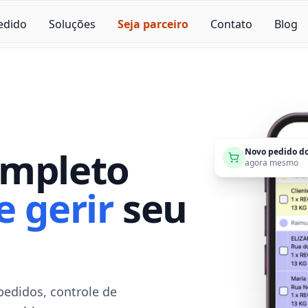
edido
Soluções
Seja parceiro
Contato
Blog
ompleto
Novo pedido do
agora mesmo
e gerir
seu
pedidos, controle de