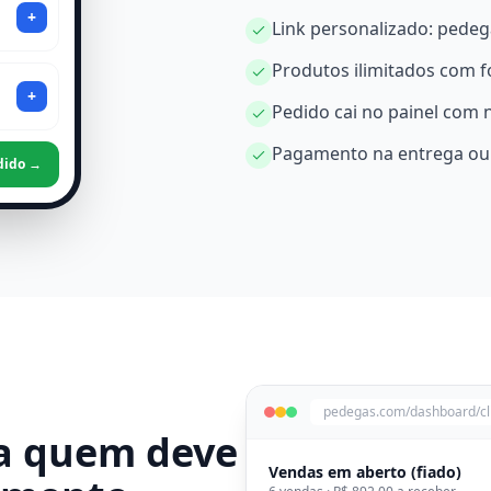
+
Link personalizado: pede
Produtos ilimitados com f
+
Pedido cai no painel com n
Pagamento na entrega ou 
edido →
pedegas.com/dashboard/cl
ba quem deve
Vendas em aberto (fiado)