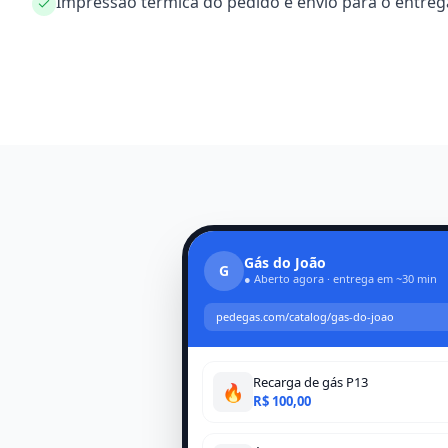
Impressão térmica do pedido e envio para o entr
Gás do João
G
● Aberto agora · entrega em ~30 min
pedegas.com/catalog/gas-do-joao
Recarga de gás P13
🔥
R$ 100,00