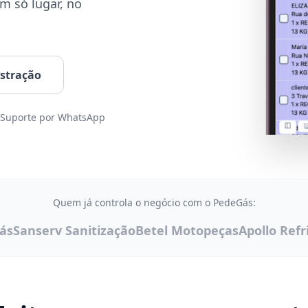
m só lugar, no
stração
Suporte por WhatsApp
Quem já controla o negócio com o PedeGás:
Gás
Sanserv Sanitização
Betel Motopeças
Apollo Ref