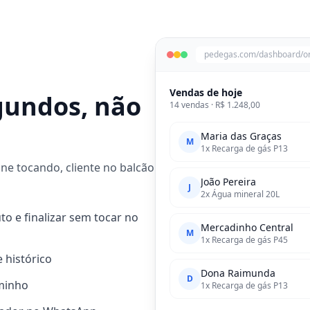
pedegas.com/dashboard/o
Vendas de hoje
gundos, não
14 vendas · R$ 1.248,00
Maria das Graças
M
1x Recarga de gás P13
fone tocando, cliente no balcão
João Pereira
J
2x Água mineral 20L
to e finalizar sem tocar no
Mercadinho Central
M
1x Recarga de gás P45
e histórico
Dona Raimunda
D
aminho
1x Recarga de gás P13