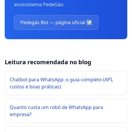
ecossistema PedeGás:
Pedegás Bot — página oficial
↗
Leitura recomendada no blog
Chatbot para WhatsApp: o guia completo (API,
custos e boas práticas)
Quanto custa um robô de WhatsApp para
empresa?