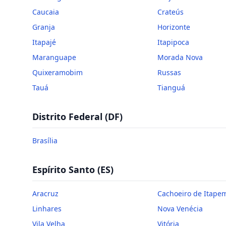
Caucaia
Crateús
Granja
Horizonte
Itapajé
Itapipoca
Maranguape
Morada Nova
Quixeramobim
Russas
Tauá
Tianguá
Distrito Federal
(
DF
)
Brasília
Espírito Santo
(
ES
)
Aracruz
Cachoeiro de Itape
Linhares
Nova Venécia
Vila Velha
Vitória