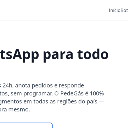
Início
Bo
tsApp
para todo
 24h, anota pedidos e responde
tos, sem programar.
O PedeGás é 100%
egmentos
em todas as regiões do país —
gora mesmo.