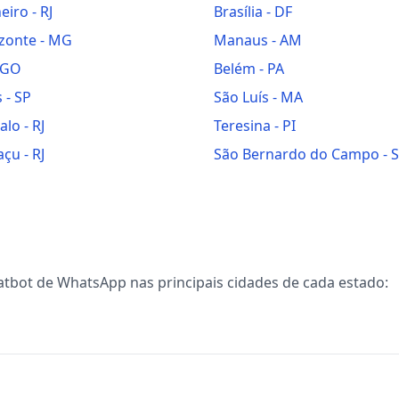
neiro
-
RJ
Brasília
-
DF
izonte
-
MG
Manaus
-
AM
GO
Belém
-
PA
s
-
SP
São Luís
-
MA
alo
-
RJ
Teresina
-
PI
açu
-
RJ
São Bernardo do Campo
-
atbot de WhatsApp
nas principais cidades de cada estado: