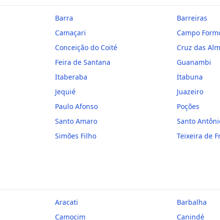
Barra
Barreiras
Camaçari
Campo Form
Conceição do Coité
Cruz das Al
Feira de Santana
Guanambi
Itaberaba
Itabuna
Jequié
Juazeiro
Paulo Afonso
Poções
Santo Amaro
Santo Antôni
Simões Filho
Teixeira de F
Aracati
Barbalha
Camocim
Canindé