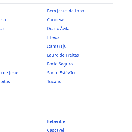
Bom Jesus da Lapa
oso
Candeias
mas
Dias d'Ávila
Ilhéus
Itamaraju
Lauro de Freitas
Porto Seguro
o de Jesus
Santo Estêvão
reitas
Tucano
Beberibe
Cascavel