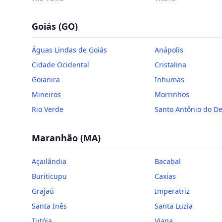
Goiás
(
GO
)
Águas Lindas de Goiás
Anápolis
Cidade Ocidental
Cristalina
Goianira
Inhumas
Mineiros
Morrinhos
Rio Verde
Santo Antônio do D
Maranhão
(
MA
)
Açailândia
Bacabal
Buriticupu
Caxias
Grajaú
Imperatriz
Santa Inês
Santa Luzia
Tutóia
Viana