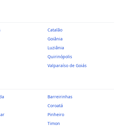
s
Catalão
Goiânia
Luziânia
Quirinópolis
Valparaíso de Goiás
da
Barreirinhas
Coroatá
iar
Pinheiro
Timon