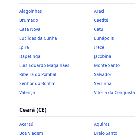
Alagoinhas
Araci
Brumado
Caetité
Casa Nova
Catu
Euclides da Cunha
Eunápolis
Ipirá
Irecê
Itapetinga
Jacobina
Luís Eduardo Magalhães
Monte Santo
Ribeira do Pombal
Salvador
Senhor do Bonfim
Serrinha
Valença
Vitória da Conquista
Ceará
(
CE
)
Acaraú
Aquiraz
Boa Viagem
Brejo Santo