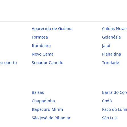
Aparecida de Goiânia
Caldas Nova
Formosa
Goianésia
Itumbiara
Jataí
Novo Gama
Planaltina
escoberto
Senador Canedo
Trindade
Balsas
Barra do Cor
Chapadinha
Codó
Itapecuru Mirim
Paço do Lum
São José de Ribamar
São Luís