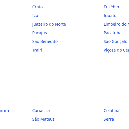
Crato
Eusébio
Icó
Iguatu
Juazeiro do Norte
Limoeiro do 
Pacajus
Pacatuba
São Benedito
São Gonçalo
Trairi
Viçosa do Ce
mirim
Cariacica
Colatina
São Mateus
Serra