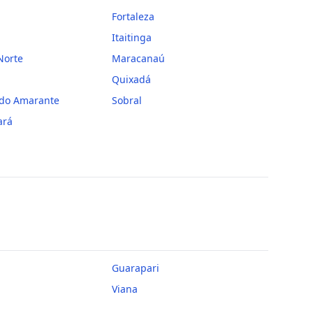
Fortaleza
Itaitinga
Norte
Maracanaú
Quixadá
 do Amarante
Sobral
ará
Guarapari
Viana