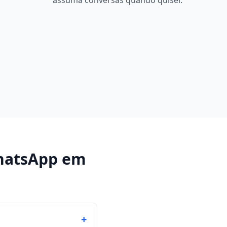
assuma conversas quando quiser.
hatsApp
em
+