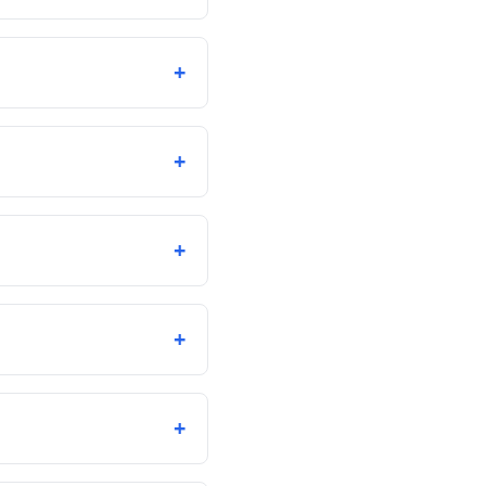
+
+
+
+
+