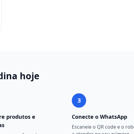
dina
hoje
3
re produtos e
Conecte o WhatsApp
as
Escaneie o QR code e o ro