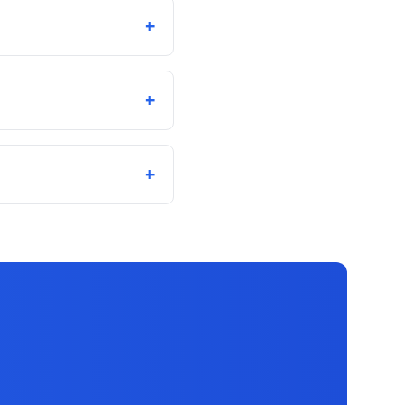
+
+
+