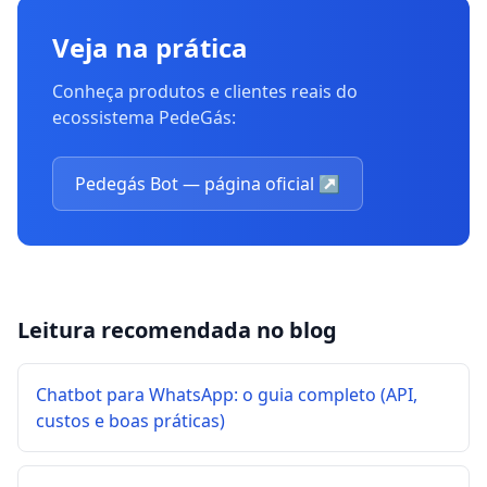
Veja na prática
Conheça produtos e clientes reais do
ecossistema PedeGás:
Pedegás Bot — página oficial
↗
Leitura recomendada no blog
Chatbot para WhatsApp: o guia completo (API,
custos e boas práticas)