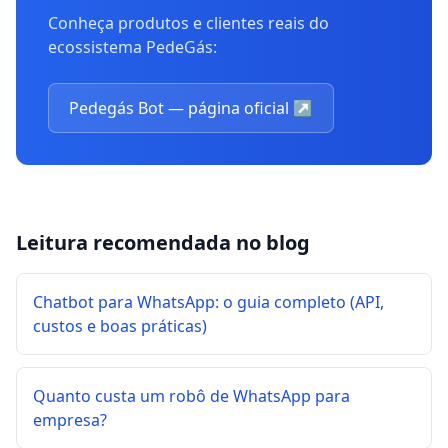
Conheça produtos e clientes reais do
ecossistema PedeGás:
Pedegás Bot — página oficial
↗
Leitura recomendada no blog
Chatbot para WhatsApp: o guia completo (API,
custos e boas práticas)
Quanto custa um robô de WhatsApp para
empresa?