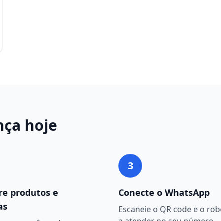
nça
hoje
3
re produtos e
Conecte o WhatsApp
as
Escaneie o QR code e o ro