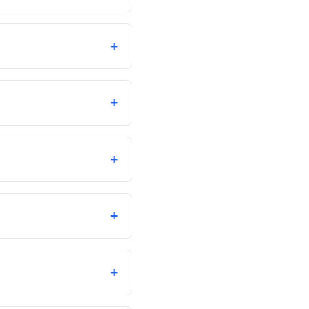
+
+
+
+
+