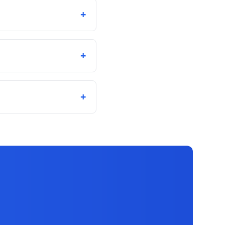
+
+
+