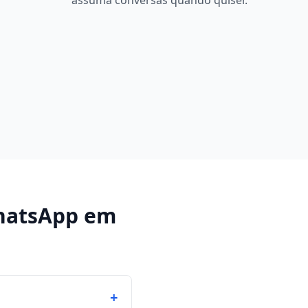
assuma conversas quando quiser.
hatsApp
em
+