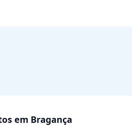
tos
em
Bragança