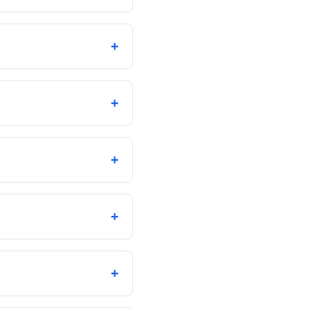
+
+
+
+
+