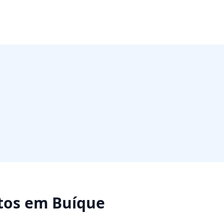
tos
em
Buíque