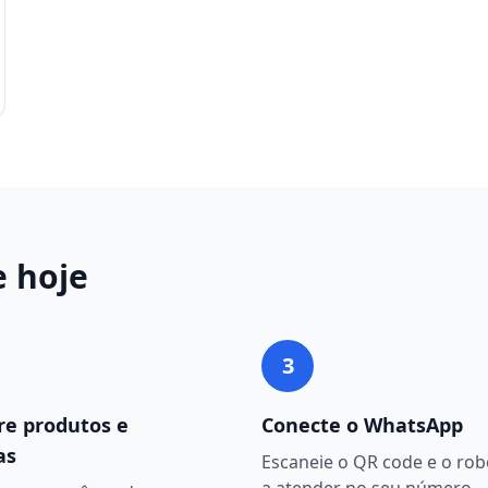
e
hoje
3
re produtos e
Conecte o WhatsApp
as
Escaneie o QR code e o ro