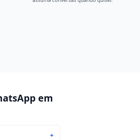
assuma conversas quando quiser.
hatsApp
em
+