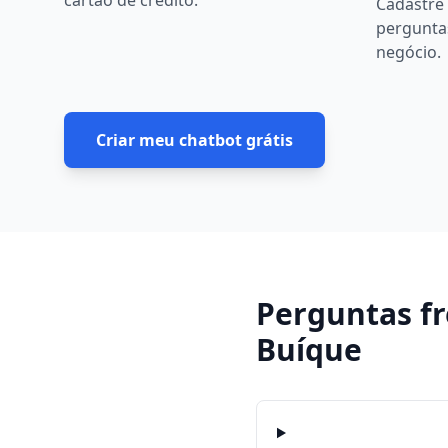
cartão de crédito.
Cadastre 
pergunta
negócio.
Criar meu chatbot grátis
Perguntas f
Buíque