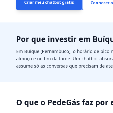
Criar meu chatbot grátis
Conhecer o
Por que investir em
Buíq
Em Buíque (Pernambuco), o horário de pico 
almoço e no fim da tarde. Um chatbot absorve
assume só as conversas que precisam de at
O que o PedeGás faz por