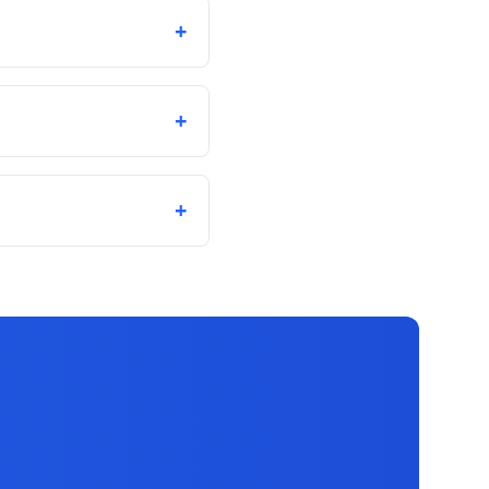
+
+
+