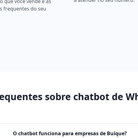
a atender no seu número.
o que você vende e as
s frequentes do seu
requentes sobre
chatbot de W
O chatbot funciona para empresas de Buíque?