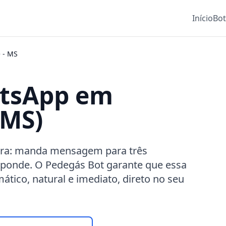
Início
Bo
e
-
MS
atsApp em
(MS)
ra: manda mensagem para três
sponde. O Pedegás Bot garante que essa
tico, natural e imediato, direto no seu