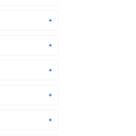
+
+
+
+
+