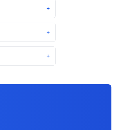
+
+
+