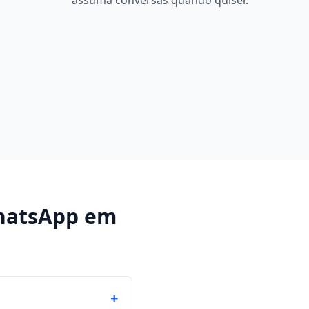
assuma conversas quando quiser.
hatsApp
em
+