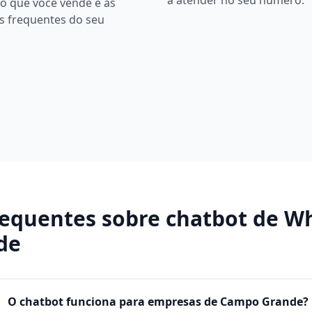
a atender no seu número.
o que você vende e as
s frequentes do seu
requentes sobre
chatbot de W
de
O chatbot funciona para empresas de Campo Grande?