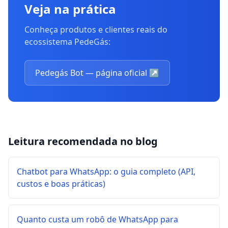
Veja na prática
Conheça produtos e clientes reais do
ecossistema PedeGás:
Pedegás Bot — página oficial
↗
Leitura recomendada no blog
Chatbot para WhatsApp: o guia completo (API,
custos e boas práticas)
Quanto custa um robô de WhatsApp para