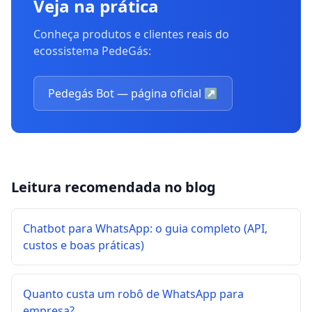
Veja na prática
Conheça produtos e clientes reais do
ecossistema PedeGás:
Pedegás Bot — página oficial
↗
Leitura recomendada no blog
Chatbot para WhatsApp: o guia completo (API,
custos e boas práticas)
Quanto custa um robô de WhatsApp para
empresa?