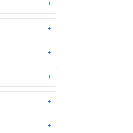
+
+
+
+
+
+