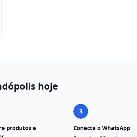
ndópolis
hoje
3
re produtos e
Conecte o WhatsApp
as