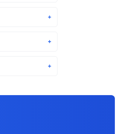
+
+
+