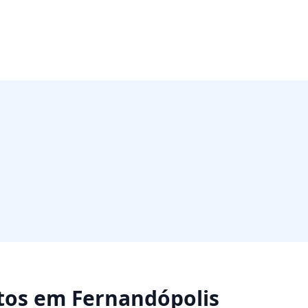
tos
em
Fernandópolis