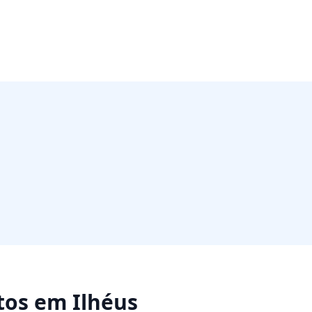
tos
em
Ilhéus