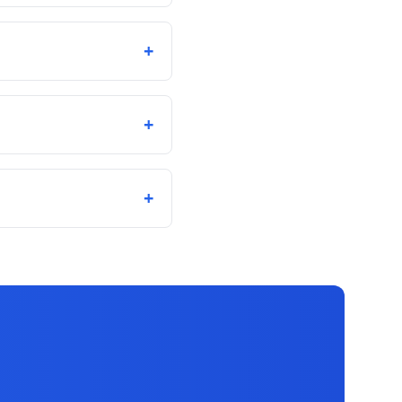
+
+
+