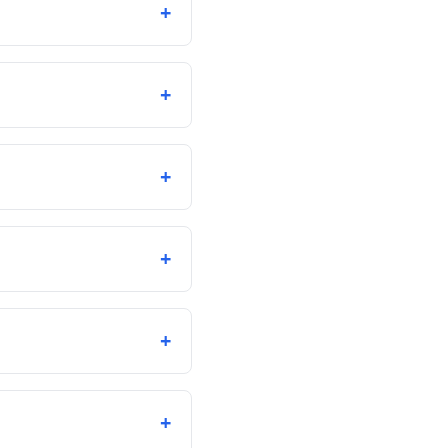
+
+
+
+
+
+