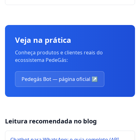
Veja na prática
Conheça produtos e clientes reais do
ecossistema PedeGás:
Pedegás Bot — página oficial
↗
Leitura recomendada no blog
Chatbot para WhatsApp: o guia completo (API,