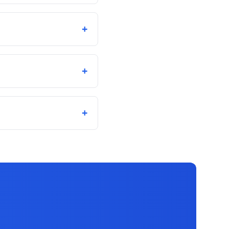
+
+
+