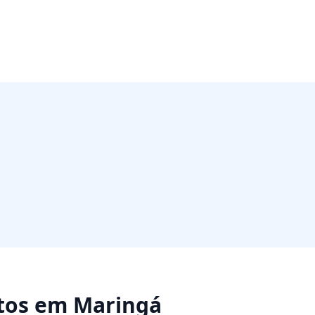
tos
em
Maringá