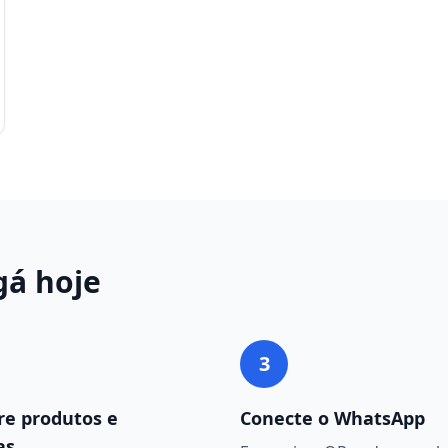
gá
hoje
3
re produtos e
Conecte o WhatsApp
as