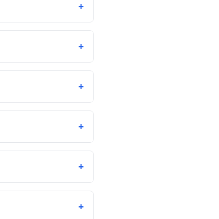
+
+
+
+
+
+