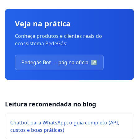
Veja na prática
Conheça produtos e clientes reais do
ecossistema PedeGás:
Pedegás Bot — página oficial
↗
Leitura recomendada no blog
Chatbot para WhatsApp: o guia completo (API,
custos e boas práticas)