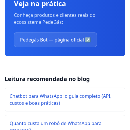
Veja na prática
Conheça produtos e clientes reais do
ecossistema PedeGás:
Pedegás Bot — página oficial
↗
Leitura recomendada no blog
Chatbot para WhatsApp: o guia completo (API,
custos e boas práticas)
Quanto custa um robô de WhatsApp para