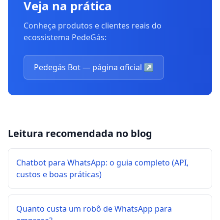
Veja na prática
Conheça produtos e clientes reais do
ecossistema PedeGás:
Pedegás Bot — página oficial
↗
Leitura recomendada no blog
Chatbot para WhatsApp: o guia completo (API,
custos e boas práticas)
Quanto custa um robô de WhatsApp para