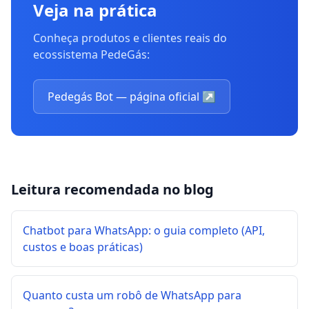
Veja na prática
Conheça produtos e clientes reais do
ecossistema PedeGás:
Pedegás Bot — página oficial
↗
Leitura recomendada no blog
Chatbot para WhatsApp: o guia completo (API,
custos e boas práticas)
Quanto custa um robô de WhatsApp para