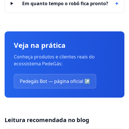
+
Em quanto tempo o robô fica pronto?
Veja na prática
Conheça produtos e clientes reais do
ecossistema PedeGás:
Pedegás Bot — página oficial
↗
Leitura recomendada no blog