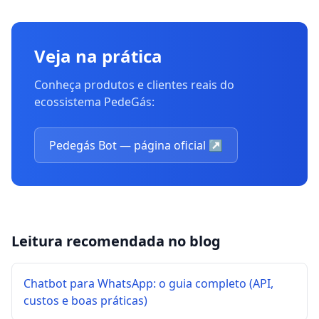
Veja na prática
Conheça produtos e clientes reais do
ecossistema PedeGás:
Pedegás Bot — página oficial
↗
Leitura recomendada no blog
Chatbot para WhatsApp: o guia completo (API,
custos e boas práticas)