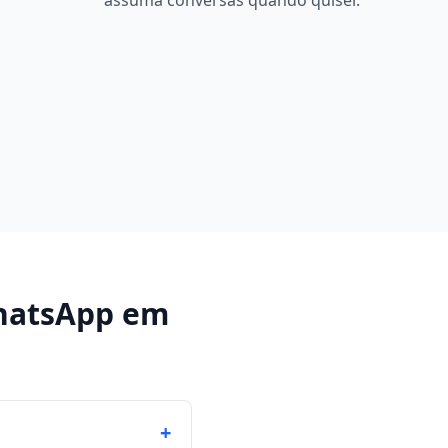
assuma conversas quando quiser.
hatsApp
em
+