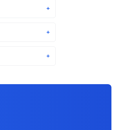
+
+
+