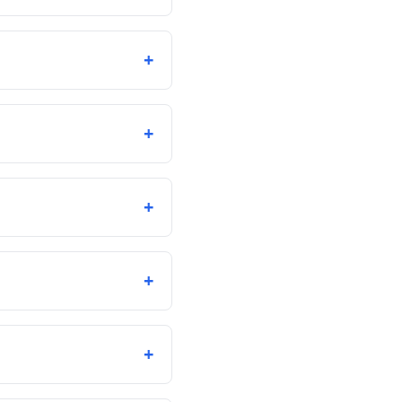
+
+
+
+
+