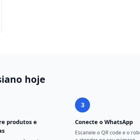
siano
hoje
3
re produtos e
Conecte o WhatsApp
as
Escaneie o QR code e o ro