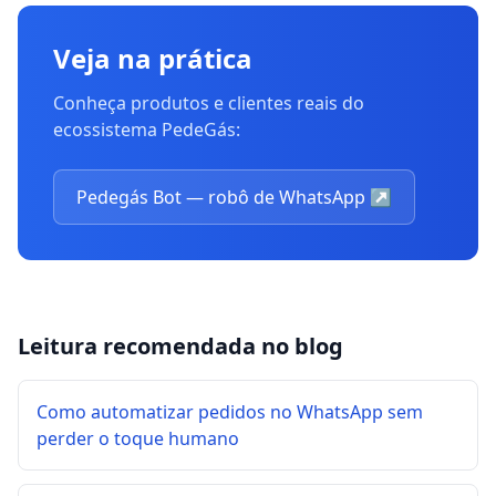
Veja na prática
Conheça produtos e clientes reais do
ecossistema PedeGás:
Pedegás Bot — robô de WhatsApp
↗
Leitura recomendada no blog
Como automatizar pedidos no WhatsApp sem
perder o toque humano