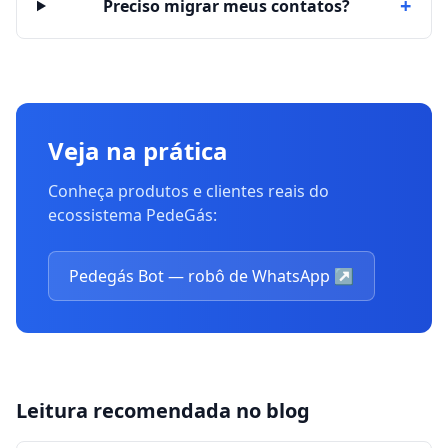
+
Preciso migrar meus contatos?
Veja na prática
Conheça produtos e clientes reais do
ecossistema PedeGás:
Pedegás Bot — robô de WhatsApp
↗
Leitura recomendada no blog