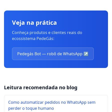
Veja na prática
Conheça produtos e clientes reais do
ecossistema PedeGás:
Pedegás Bot — robô de WhatsApp
↗
Leitura recomendada no blog
Como automatizar pedidos no WhatsApp sem
perder o toque humano