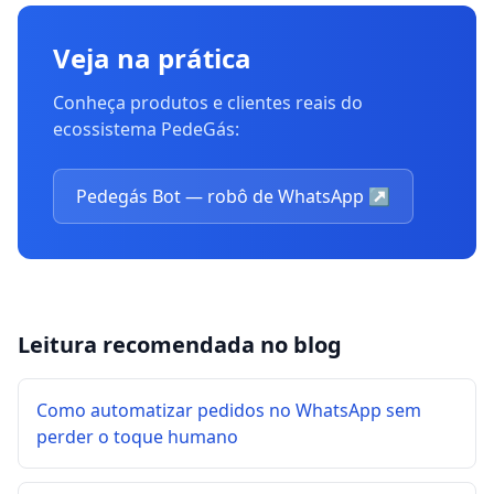
Veja na prática
Conheça produtos e clientes reais do
ecossistema PedeGás:
Pedegás Bot — robô de WhatsApp
↗
Leitura recomendada no blog
Como automatizar pedidos no WhatsApp sem
perder o toque humano