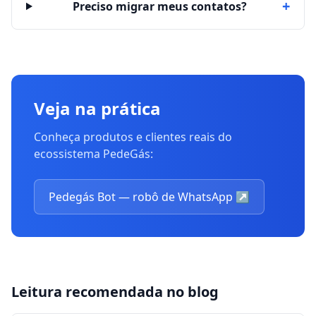
+
Preciso migrar meus contatos?
Veja na prática
Conheça produtos e clientes reais do
ecossistema PedeGás:
Pedegás Bot — robô de WhatsApp
↗
Leitura recomendada no blog