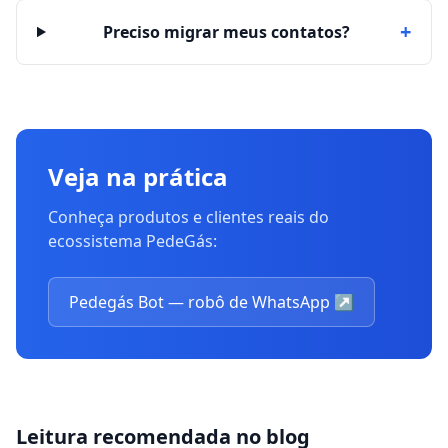
+
Preciso migrar meus contatos?
Veja na prática
Conheça produtos e clientes reais do
ecossistema PedeGás:
Pedegás Bot — robô de WhatsApp
↗
Leitura recomendada no blog