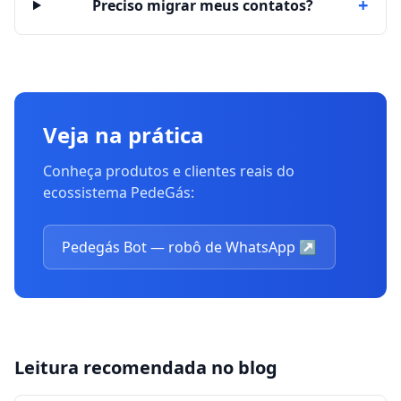
+
Preciso migrar meus contatos?
Veja na prática
Conheça produtos e clientes reais do
ecossistema PedeGás:
Pedegás Bot — robô de WhatsApp
↗
Leitura recomendada no blog