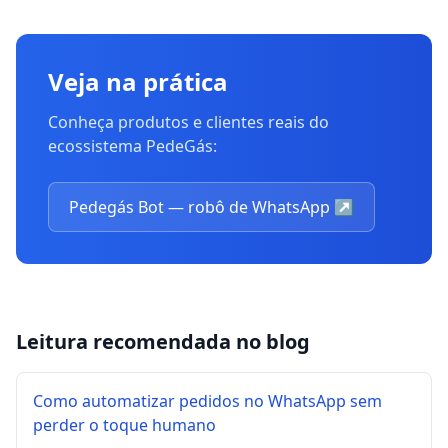
Veja na prática
Conheça produtos e clientes reais do
ecossistema PedeGás:
Pedegás Bot — robô de WhatsApp
↗
Leitura recomendada no blog
Como automatizar pedidos no WhatsApp sem
perder o toque humano