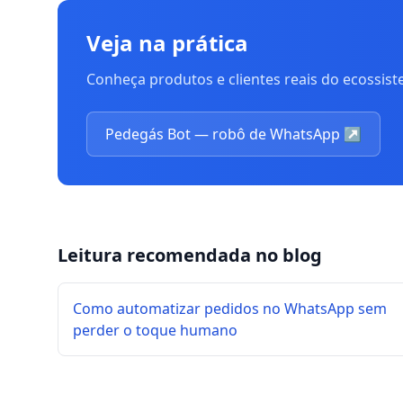
Veja na prática
Conheça produtos e clientes reais do ecossis
Pedegás Bot — robô de WhatsApp
↗
Leitura recomendada no blog
Como automatizar pedidos no WhatsApp sem
perder o toque humano