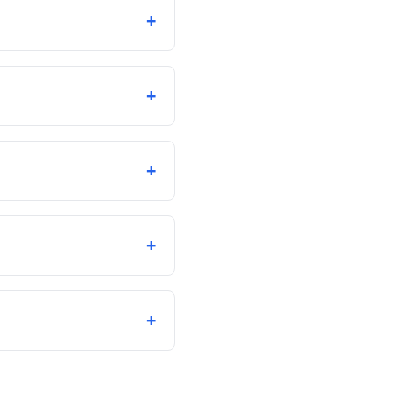
+
+
+
+
+