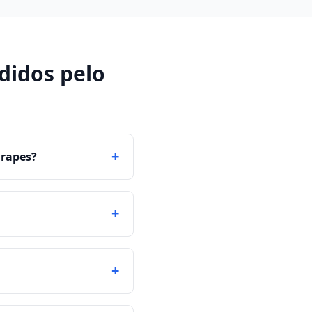
didos pelo
+
arapes?
+
+