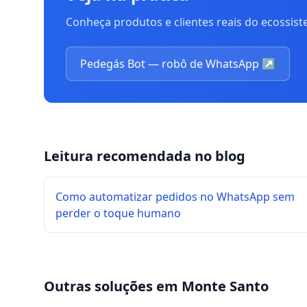
Conheça produtos e clientes reais do ecossis
Pedegás Bot — robô de WhatsApp
↗
Leitura recomendada no blog
Como automatizar pedidos no WhatsApp sem
perder o toque humano
Outras soluções em
Monte Santo