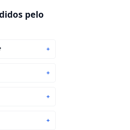
didos pelo
+
?
+
+
+