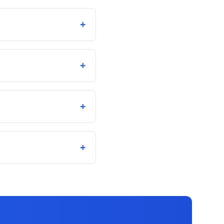
+
+
+
+