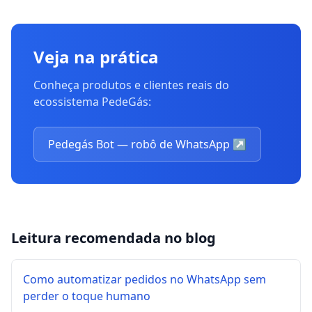
Veja na prática
Conheça produtos e clientes reais do
ecossistema PedeGás:
Pedegás Bot — robô de WhatsApp
↗
Leitura recomendada no blog
Como automatizar pedidos no WhatsApp sem
perder o toque humano