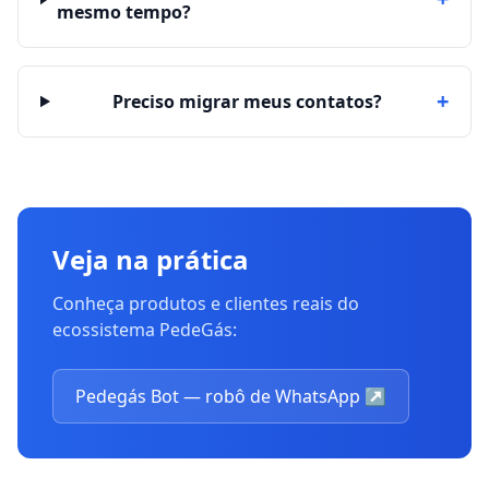
mesmo tempo?
+
Preciso migrar meus contatos?
Veja na prática
Conheça produtos e clientes reais do
ecossistema PedeGás:
Pedegás Bot — robô de WhatsApp
↗