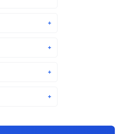
+
+
+
+