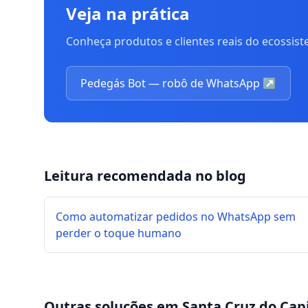
Veja na prática
Conheça produtos e clientes reais do ecossis
Pedegás Bot — robô de WhatsApp
↗
Leitura recomendada no blog
Como automatizar pedidos no WhatsApp sem
perder o toque humano
Outras soluções em
Santa Cruz do Cap