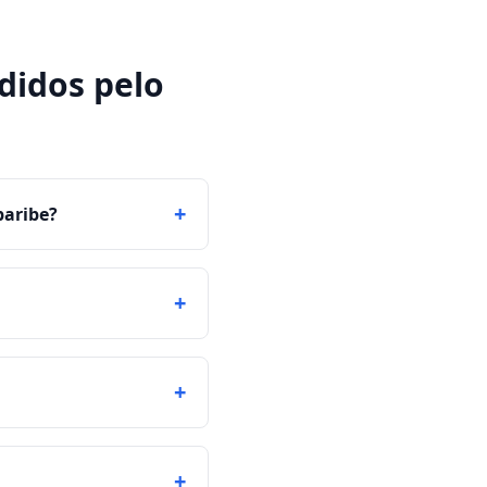
didos pelo
+
baribe?
+
+
+