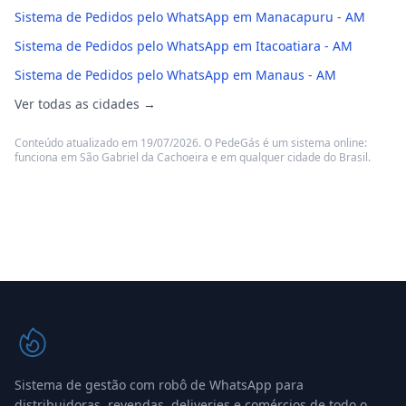
Sistema de Pedidos pelo WhatsApp em Manacapuru - AM
Sistema de Pedidos pelo WhatsApp em Itacoatiara - AM
Sistema de Pedidos pelo WhatsApp em Manaus - AM
Ver todas as cidades →
Conteúdo atualizado em 19/07/2026. O PedeGás é um sistema online:
funciona em São Gabriel da Cachoeira e em qualquer cidade do Brasil.
Sistema de gestão com robô de WhatsApp para
distribuidoras, revendas, deliveries e comércios de todo o