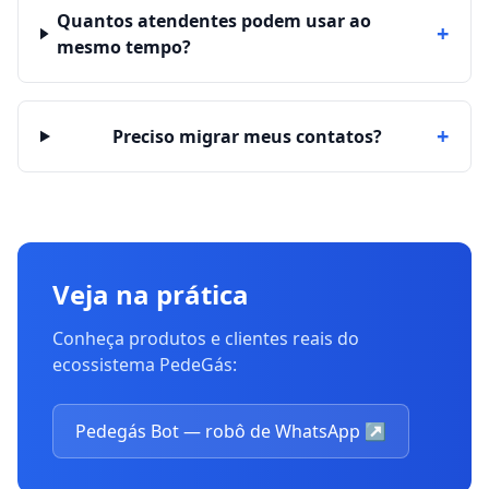
Quantos atendentes podem usar ao
+
mesmo tempo?
+
Preciso migrar meus contatos?
Veja na prática
Conheça produtos e clientes reais do
ecossistema PedeGás:
Pedegás Bot — robô de WhatsApp
↗