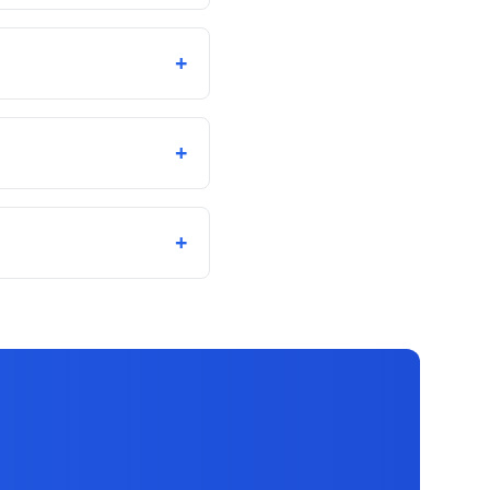
+
+
+