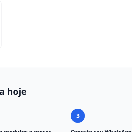
a
hoje
3
e produtos e preços
Conecte seu WhatsApp