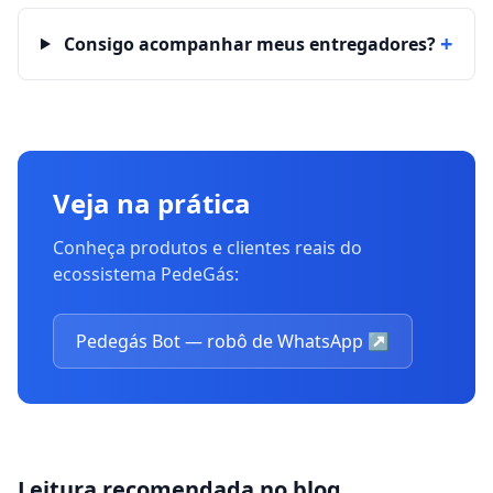
+
Consigo acompanhar meus entregadores?
Veja na prática
Conheça produtos e clientes reais do
ecossistema PedeGás:
Pedegás Bot — robô de WhatsApp
↗
Leitura recomendada no blog