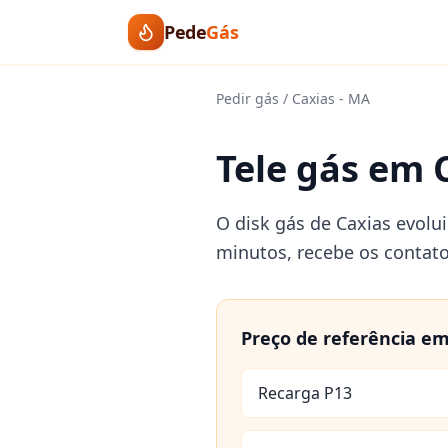
Pede
Gás
Pedir gás
/
Caxias
-
MA
Tele gás em C
O disk gás de Caxias evolu
minutos, recebe os contat
Preço de referência e
Recarga P13