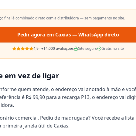
eço final é combinado direto com a distribuidora — sem pagamento no site.
Pedir agora em
Caxias
— WhatsApp direto
4,9
·
+14.000
avaliações
Site seguro
Grátis no site
e em vez de ligar
onforme quem atende, o endereço vai anotado à mão e voc
 referência é R$ 99,90 para a recarga P13, o endereço vai d
uidora.
orário comercial. Pediu de madrugada? Você recebe a lista 
primeira janela útil de Caxias.