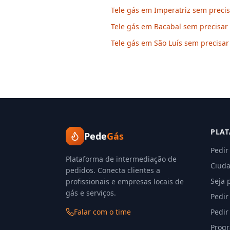
Tele gás em Imperatriz sem precis
Tele gás em Bacabal sem precisar 
Tele gás em São Luís sem precisar 
PLA
Pede
Gás
Pedir
Plataforma de intermediação de
Ciuda
pedidos. Conecta clientes a
Seja 
profissionais e empresas locais de
gás e serviços.
Pedir
Falar com o time
Pedir
Progr