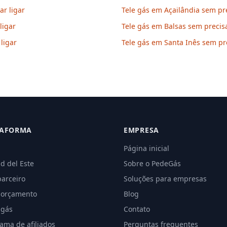
ar ligar
Tele gás em Açailândia sem pre
ligar
Tele gás em Balsas sem precisa
ligar
Tele gás em Santa Inês sem pre
TAFORMA
EMPRESA
Página inicial
d del Este
Sobre o PedeGás
parceiro
Soluções para empresas
 orçamento
Blog
 gás
Contato
ama de afiliados
Perguntas frequentes