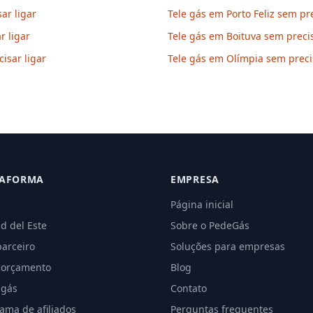
ar ligar
Tele gás em Porto Feliz sem pre
r ligar
Tele gás em Boituva sem precis
isar ligar
Tele gás em Olímpia sem precis
TAFORMA
EMPRESA
Página inicial
d del Este
Sobre o PedeGás
parceiro
Soluções para empresas
 orçamento
Blog
 gás
Contato
ama de afiliados
Perguntas frequentes