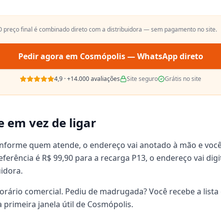
 O preço final é combinado direto com a distribuidora — sem pagamento no site.
Pedir agora em
Cosmópolis
— WhatsApp direto
4,9
·
+14.000
avaliações
Site seguro
Grátis no site
e em vez de ligar
onforme quem atende, o endereço vai anotado à mão e voc
 referência é R$ 99,90 para a recarga P13, o endereço vai d
uidora.
orário comercial. Pediu de madrugada? Você recebe a lista 
primeira janela útil de Cosmópolis.