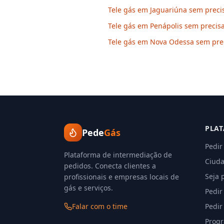
Tele gás em Jaguariúna sem precis
Tele gás em Penápolis sem precisa
Tele gás em Nova Odessa sem prec
PLA
Pede
Gás
Pedir
Plataforma de intermediação de
Ciuda
pedidos. Conecta clientes a
Seja 
profissionais e empresas locais de
gás e serviços.
Pedir
Falar com o time
Pedir
Progr