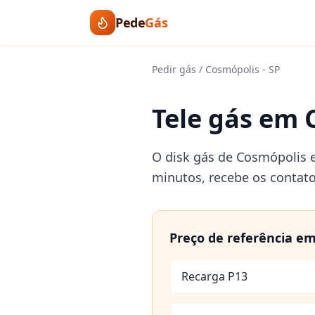
Pede
Gás
Pedir gás
/
Cosmópolis
-
SP
Tele gás em 
O disk gás de Cosmópolis e
minutos, recebe os contat
Preço de referência e
Recarga P13