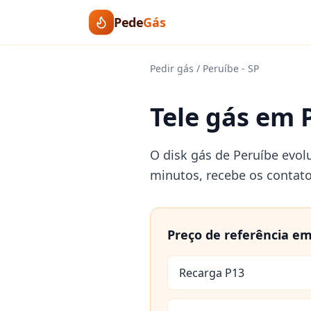
Pede
Gás
Pedir gás
/
Peruíbe
-
SP
Tele gás em 
O disk gás de Peruíbe evol
minutos, recebe os contat
Preço de referência e
Recarga P13