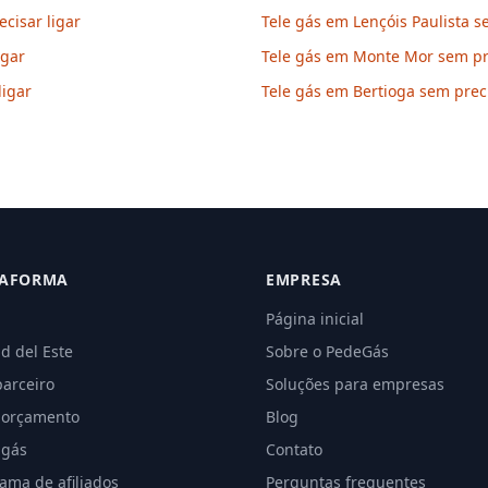
cisar ligar
Tele gás em Lençóis Paulista s
igar
Tele gás em Monte Mor sem pre
ligar
Tele gás em Bertioga sem preci
TAFORMA
EMPRESA
Página inicial
d del Este
Sobre o PedeGás
parceiro
Soluções para empresas
 orçamento
Blog
 gás
Contato
ama de afiliados
Perguntas frequentes