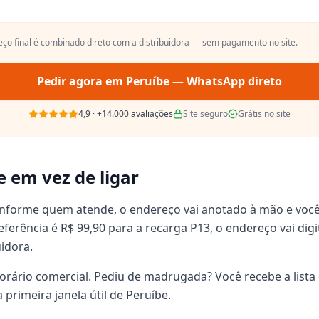
reço final é combinado direto com a distribuidora — sem pagamento no site.
Pedir agora em
Peruíbe
— WhatsApp direto
4,9
·
+14.000
avaliações
Site seguro
Grátis no site
e em vez de ligar
onforme quem atende, o endereço vai anotado à mão e voc
 referência é R$ 99,90 para a recarga P13, o endereço vai d
uidora.
orário comercial. Pediu de madrugada? Você recebe a lista 
primeira janela útil de Peruíbe.