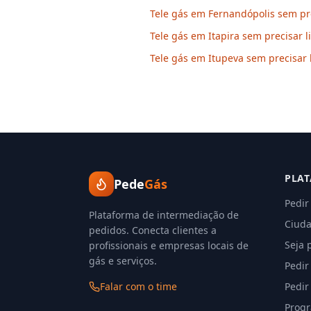
Tele gás em Fernandópolis sem pre
Tele gás em Itapira sem precisar l
Tele gás em Itupeva sem precisar 
PLA
Pede
Gás
Pedir
Plataforma de intermediação de
Ciuda
pedidos. Conecta clientes a
Seja 
profissionais e empresas locais de
gás e serviços.
Pedir
Falar com o time
Pedir
Progr