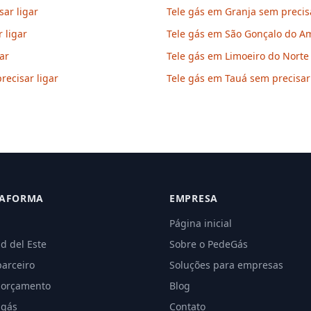
sar ligar
Tele gás em Granja sem precisa
 ligar
Tele gás em São Gonçalo do Am
ar
Tele gás em Limoeiro do Norte 
recisar ligar
Tele gás em Tauá sem precisar 
TAFORMA
EMPRESA
Página inicial
d del Este
Sobre o PedeGás
parceiro
Soluções para empresas
 orçamento
Blog
 gás
Contato