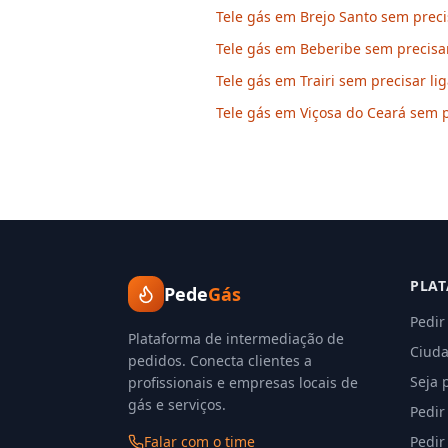
Tele gás em Brejo Santo sem preci
Tele gás em Beberibe sem precisar
Tele gás em Trairi sem precisar lig
Tele gás em Viçosa do Ceará sem p
PLA
Pede
Gás
Pedir
Plataforma de intermediação de
Ciuda
pedidos. Conecta clientes a
Seja 
profissionais e empresas locais de
gás e serviços.
Pedir
Falar com o time
Pedir