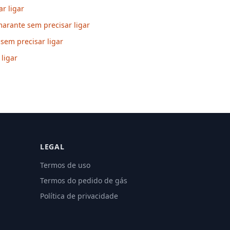
r ligar
arante sem precisar ligar
sem precisar ligar
ligar
LEGAL
Termos de uso
Termos do pedido de gás
Política de privacidade