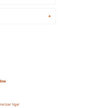
+
line
ecisar ligar