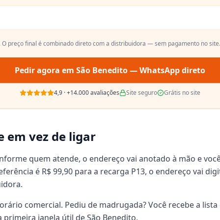
. O preço final é combinado direto com a distribuidora — sem pagamento no site
Pedir agora em
São Benedito
— WhatsApp direto
4,9
·
+14.000
avaliações
Site seguro
Grátis no site
e em vez de ligar
onforme quem atende, o endereço vai anotado à mão e voc
 referência é R$ 99,90 para a recarga P13, o endereço vai d
uidora.
orário comercial. Pediu de madrugada? Você recebe a lista 
primeira janela útil de São Benedito.