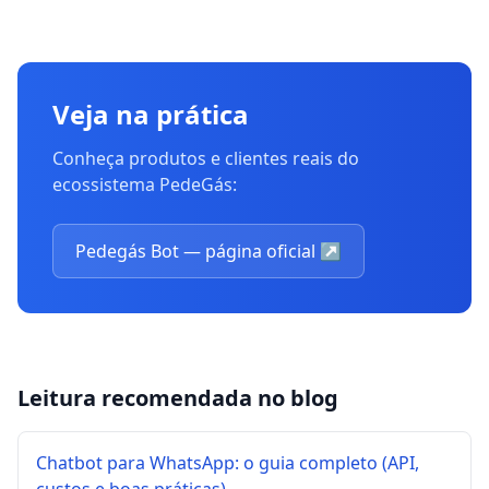
Veja na prática
Conheça produtos e clientes reais do
ecossistema PedeGás:
Pedegás Bot — página oficial
↗
Leitura recomendada no blog
Chatbot para WhatsApp: o guia completo (API,