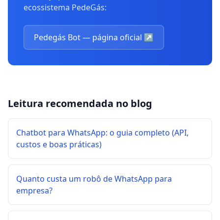
ecossistema PedeGás:
Pedegás Bot — página oficial
↗
Leitura recomendada no blog
Chatbot para WhatsApp: o guia completo (API,
custos e boas práticas)
Quanto custa um robô de WhatsApp para
empresa?