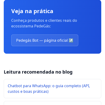
Veja na prática
Conheça produtos e clientes reais do
ecossistema PedeGás:
Pedegás Bot — página oficial
↗
Leitura recomendada no blog
Chatbot para WhatsApp: o guia completo (API,
custos e boas práticas)