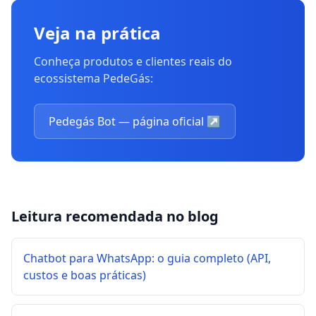
Veja na prática
Conheça produtos e clientes reais do
ecossistema PedeGás:
Pedegás Bot — página oficial
↗
Leitura recomendada no blog
Chatbot para WhatsApp: o guia completo (API,
custos e boas práticas)