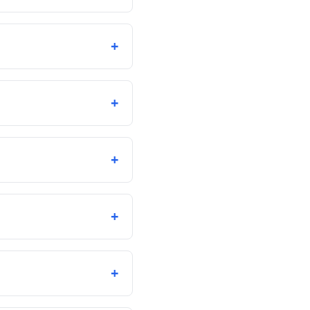
+
+
+
+
+