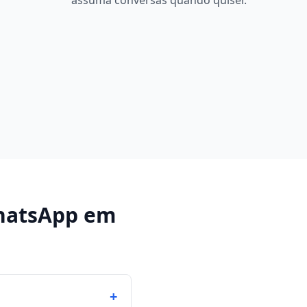
assuma conversas quando quiser.
hatsApp
em
+