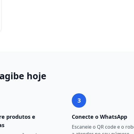
agibe
hoje
3
re produtos e
Conecte o WhatsApp
as
Escaneie o QR code e o ro