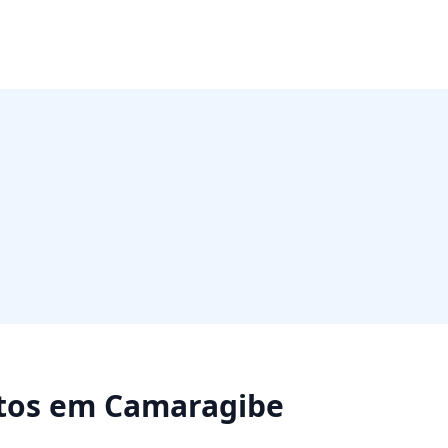
tos
em
Camaragibe