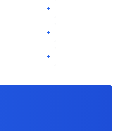
+
+
+