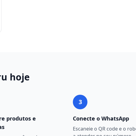
ru
hoje
3
re produtos e
Conecte o WhatsApp
as
Escaneie o QR code e o ro