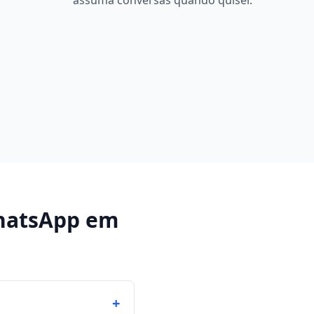
assuma conversas quando quiser.
hatsApp
em
+