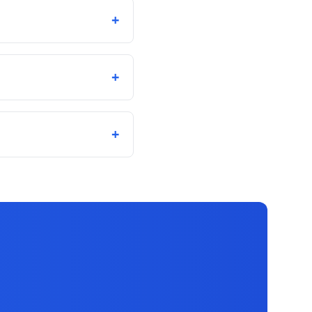
+
+
+