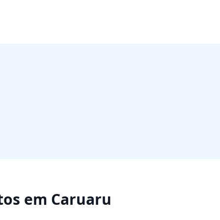
tos
em
Caruaru