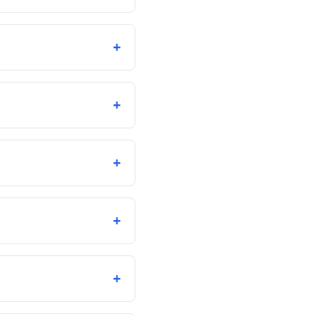
+
+
+
+
+