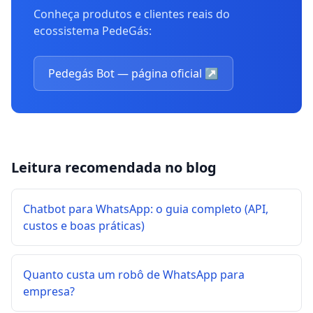
Conheça produtos e clientes reais do
ecossistema PedeGás:
Pedegás Bot — página oficial
↗
Leitura recomendada no blog
Chatbot para WhatsApp: o guia completo (API,
custos e boas práticas)
Quanto custa um robô de WhatsApp para
empresa?