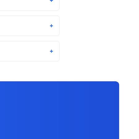
+
+
+