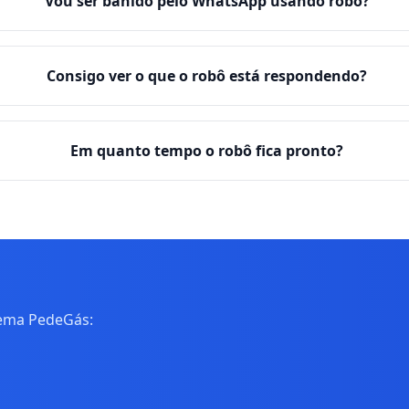
Vou ser banido pelo WhatsApp usando robô?
Consigo ver o que o robô está respondendo?
Em quanto tempo o robô fica pronto?
tema PedeGás: