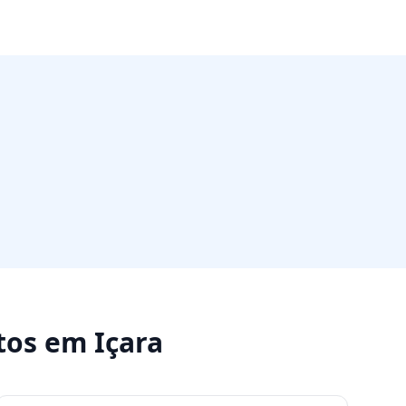
tos
em
Içara