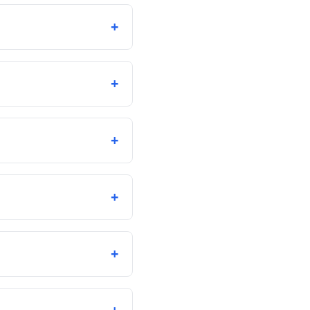
+
+
+
+
+